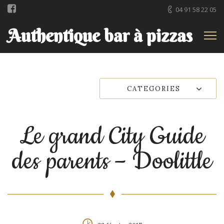
04 91 58 22 05
Authentique bar à pizzas
CATEGORIES
Le grand City Guide
des parents – Doolittle