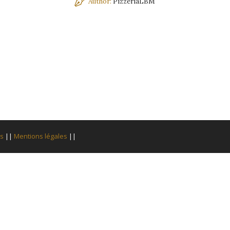
Author:
PizzeriaLBM
is
||
Mentions légales
||