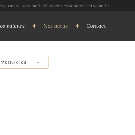
irs du mardi au samedi. Déjeuners les vendredis et samedis
os valeurs
Nos actus
Contact
ATEGORIES