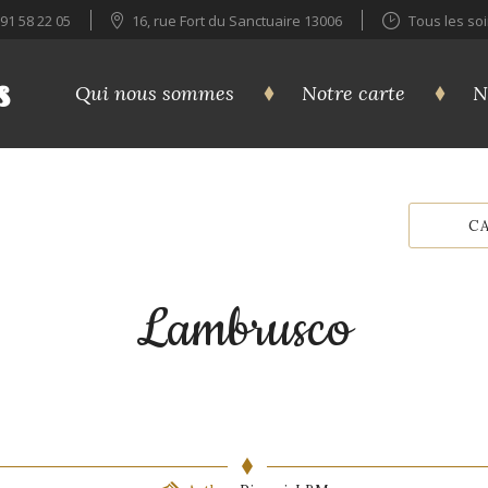
 91 58 22 05
16, rue Fort du Sanctuaire 13006
Tous les so
s
Qui nous sommes
Notre carte
N
C
Lambrusco